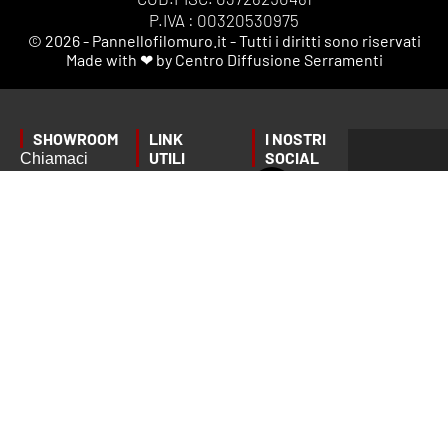
P.IVA : 00320530975
© 2026 - Pannellofilomuro.it - Tutti i diritti sono riservati
Made with ❤ by Centro Diffusione Serramenti
SHOWROOM
LINK
I NOSTRI
UTILI
SOCIAL
Chiamaci
Privacy
o scrivici
Tempi di
Policy
per fissare
consegna
Termini e
un
Ordini,
Condizioni
appuntamento
Spedizioni
Gestione
preciso:
e
dei Cookie
Garanzie
info@pannellofilomuro.it
📦
Servizio
clienti:
Pagamenti
Lun - Ven
9.00 - 13.00
/ 14.00 -
17.00