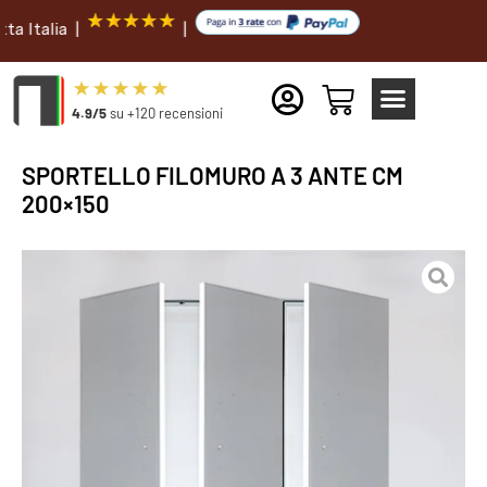
lia |
|
4.9/5
su +120 recensioni
SPORTELLO FILOMURO A 3 ANTE CM
200×150