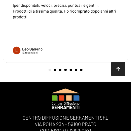
CENTRO DIFFUSIONE SERRAMENTI SRL
VIA ROMA 234 – 59100 PRATO
COD.FISC. 03728290481