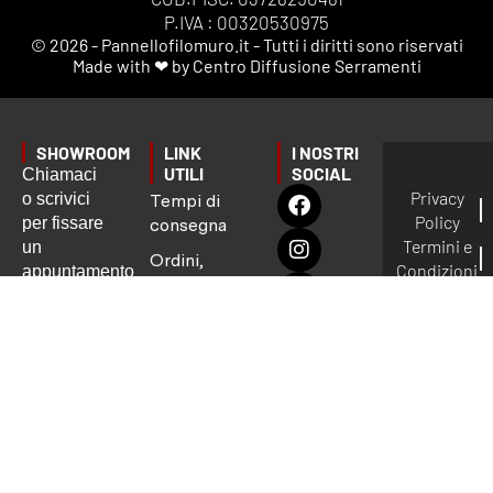
P.IVA : 00320530975
© 2026 - Pannellofilomuro.it - Tutti i diritti sono riservati
Made with ❤ by Centro Diffusione Serramenti
SHOWROOM
LINK
I NOSTRI
UTILI
SOCIAL
Chiamaci
Privacy
o scrivici
Tempi di
Policy
per fissare
consegna
Termini e
un
Ordini,
Condizioni
appuntamento
Spedizioni
Gestione
preciso:
e
dei Cookie
Garanzie
info@pannellofilomuro.it
📦
Servizio
clienti:
Pagamenti
Lun - Ven
9.00 - 13.00
/ 14.00 -
17.00