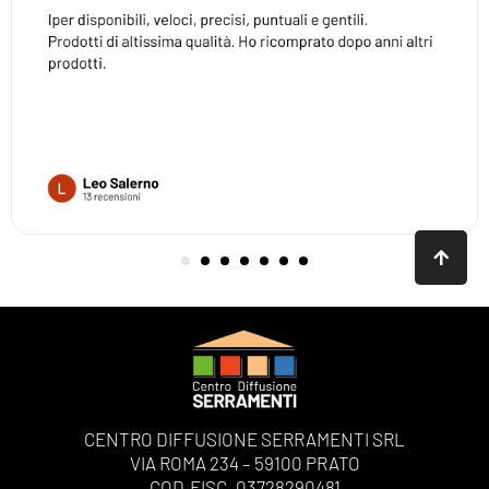
CENTRO DIFFUSIONE SERRAMENTI SRL
VIA ROMA 234 – 59100 PRATO
COD.FISC. 03728290481