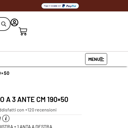
MENU
90×50
 A 3 ANTE CM 190×50
ddisfatti con +120 recensioni
O
NISTRA + 1 ANTA A DESTRA