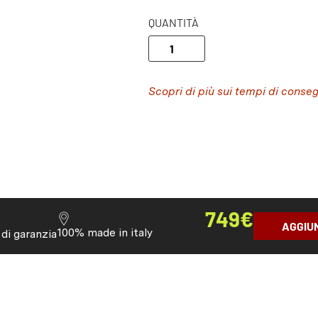
QUANTITÀ
Scopri di più sui tempi di conse
749
€
AGGIU
100% made in italy
 di garanzia