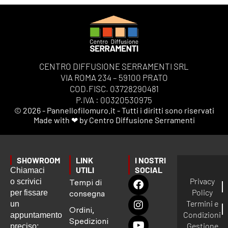
CENTRO DIFFUSIONE SERRAMENTI SRL
VIA ROMA 234 – 59100 PRATO
COD.FISC. 03728290481
P.IVA : 00320530975
© 2026 - Pannellofilomuro.it - Tutti i diritti sono riservati
Made with ❤ by Centro Diffusione Serramenti
SHOWROOM
LINK
I NOSTRI
UTILI
SOCIAL
Chiamaci
Privacy
o scrivici
Tempi di
Policy
per fissare
consegna
Termini e
un
Ordini,
Condizioni
appuntamento
Spedizioni
Gestione
preciso: