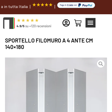
tta Italia |
|
4.9/5
su +120 recensioni
SPORTELLO FILOMURO A 4 ANTE CM
140×180