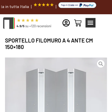
utta Italia |
|
4.9/5
su +120 recensioni
SPORTELLO FILOMURO A 4 ANTE CM
150×180