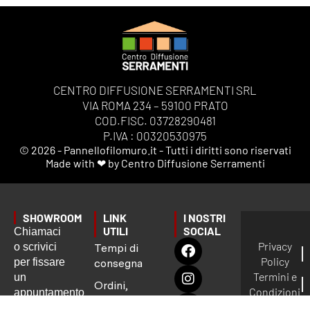
CENTRO DIFFUSIONE SERRAMENTI SRL
VIA ROMA 234 – 59100 PRATO
COD.FISC. 03728290481
P.IVA : 00320530975
© 2026 - Pannellofilomuro.it - Tutti i diritti sono riservati
Made with ❤ by Centro Diffusione Serramenti
SHOWROOM
LINK
I NOSTRI
UTILI
SOCIAL
Chiamaci
Privacy
o scrivici
Tempi di
Policy
per fissare
consegna
Termini e
un
Ordini,
Condizioni
appuntamento
Spedizioni
Gestione
preciso: