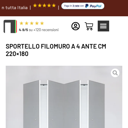
a Italia |
|
4.9/5
su +120 recensioni
SPORTELLO FILOMURO A 4 ANTE CM
220×180