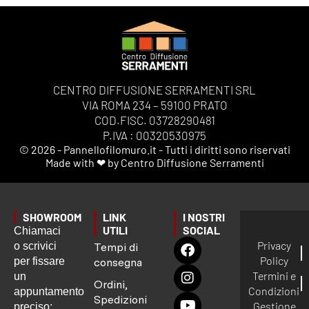
CENTRO DIFFUSIONE SERRAMENTI SRL
VIA ROMA 234 – 59100 PRATO
COD.FISC. 03728290481
P.IVA : 00320530975
© 2026 - Pannellofilomuro.it - Tutti i diritti sono riservati
Made with ❤ by Centro Diffusione Serramenti
SHOWROOM
LINK
I NOSTRI
UTILI
SOCIAL
Chiamaci
Privacy
o scrivici
Tempi di
Policy
per fissare
consegna
Termini e
un
Ordini,
Condizioni
appuntamento
Spedizioni
Gestione
preciso: