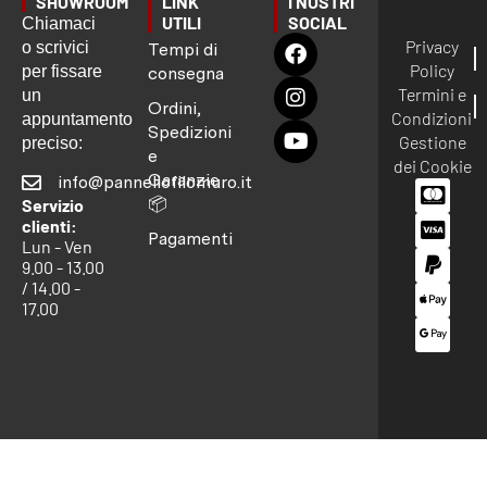
SHOWROOM
LINK
I NOSTRI
UTILI
SOCIAL
Chiamaci
Privacy
o scrivici
Tempi di
Policy
per fissare
consegna
Termini e
un
Ordini,
Condizioni
appuntamento
Spedizioni
Gestione
preciso:
e
dei Cookie
Garanzie
info@pannellofilomuro.it
📦
Servizio
clienti:
Pagamenti
Lun - Ven
9.00 - 13.00
/ 14.00 -
17.00