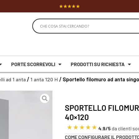
PORTE SCORREVOLI
PRODOTTI SU RICHIESTA
lli ad 1 anta
/
1 anta 120 H
/ Sportello filomuro ad anta sin
SPORTELLO FILOMUR
40×120
4.9/5
da clienti so
COME CONFIGURARE IL PRODOTT