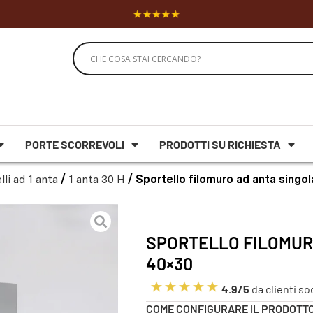
PORTE SCORREVOLI
PRODOTTI SU RICHIESTA
lli ad 1 anta
/
1 anta 30 H
/ Sportello filomuro ad anta sing
SPORTELLO FILOMUR
40×30
4.9/5
da clienti so
COME CONFIGURARE IL PRODOTT