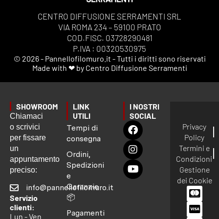
CENTRO DIFFUSIONE SERRAMENTI SRL
VIA ROMA 234 – 59100 PRATO
COD.FISC. 03728290481
P.IVA : 00320530975
© 2026 - Pannellofilomuro.it - Tutti i diritti sono riservati
Made with ❤ by Centro Diffusione Serramenti
SHOWROOM
LINK
I NOSTRI
UTILI
SOCIAL
Chiamaci
Privacy
o scrivici
Tempi di
Policy
per fissare
consegna
Termini e
un
Ordini,
Condizioni
appuntamento
Spedizioni
Gestione
preciso:
e
dei Cookie
Garanzie
info@pannellofilomuro.it
📦
Servizio
clienti:
Pagamenti
Lun - Ven