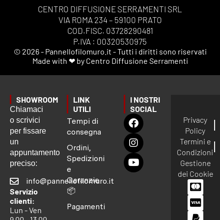
CENTRO DIFFUSIONE SERRAMENTI SRL
VIA ROMA 234 – 59100 PRATO
COD.FISC. 03728290481
P.IVA : 00320530975
© 2026 - Pannellofilomuro.it - Tutti i diritti sono riservati
Made with ❤ by Centro Diffusione Serramenti
SHOWROOM
LINK
I NOSTRI
UTILI
SOCIAL
Chiamaci
Privacy
o scrivici
Tempi di
Policy
per fissare
consegna
Termini e
un
Ordini,
Condizioni
appuntamento
Spedizioni
Gestione
preciso:
e
dei Cookie
Garanzie
info@pannellofilomuro.it
📦
Servizio
clienti:
Pagamenti
Lun - Ven
9.00 - 13.00