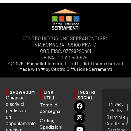
CENTRO DIFFUSIONE SERRAMENTI SRL
VIA ROMA 234 – 59100 PRATO
COD.FISC. 03728290481
P.IVA : 00320530975
© 2026 - Pannellofilomuro.it - Tutti i diritti sono riservati
Made with ❤ by Centro Diffusione Serramenti
SHOWROOM
LINK
I NOSTRI
UTILI
SOCIAL
Chiamaci
Privacy
o scrivici
Tempi di
Policy
per fissare
consegna
Termini e
un
Ordini,
Condizioni
appuntamento
Spedizioni
Gestione
preciso: